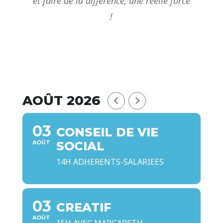
et faire de la différence, une réelle force
!
AOÛT 2026
03
CONSEIL DE VIE
AOÛT
SOCIAL
14H ADHERENTS-SALARIEES
03
CREATIF
AOÛT